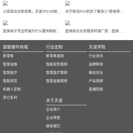
公安部出台新政策，天波TPS100助力落实身份证指纹核验应用
对于移动POS机你了解多少?原来移动POS机可以这样区分
医保电子凭证终端为什么要有刷脸支付功能？
医保综合业务服务终端厂家：医保体系升级需要科技赋能
智能硬件商城
行业定制
天波学院
新零售
新零售案例
行业资讯
智慧金融
智能安防案例
品牌新闻
智慧医疗
智慧医疗案例
峰会论坛
智能安防
智慧金融案例
产品视频
机器人定制
直播回放
其它系列
关于天波
企业简介
企业荣誉
联系我们