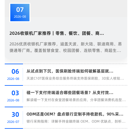
07
2026-08
2026收银机厂家推荐｜零售、餐饮、团餐、商...
2026优质收银机厂家推荐，涵盖天波、新大陆、联迪商用、易
捷通等厂商。覆盖智慧食堂、校园团餐、连锁零售、商超生
鲜、政务便民等...
06
从试点到下沉，医保刷脸终端如何破解基层就...
天波C10T医保业务综合服务终端支持医保刷脸，3D实人核验防范冒名骗保，适配村卫生室、...
2026-08
03
碰一下支付终端适合哪些团餐场景？从支付效...
解读碰一下支付在食堂团餐场景的应用，分享团餐消费机选型与部署核查要点。
2026-08
30
ODM还是OEM？盘点银行定制手持收款机，90%采...
银行采购指南：详解手持金融终端 OEM、ODM 优缺点，剖析金融终端安全认证与定制难点。
2026-07