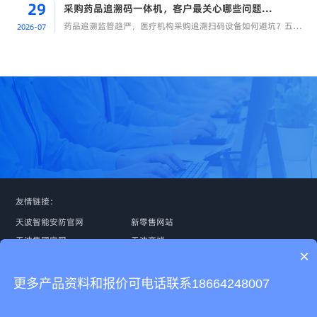
29
采购药品追溯码一体机，客户最关心哪些问题...
药品追溯监管趋严，医疗机构采购追溯扫码设备如何避坑？五大选型标准教你挑选稳定、可...
2026-07
24小时客服热线：
联系我们
友情链接：
400-0767-538
天波智能安防官网
新零售网站
天波集团官网
天波商城
×
生意火官网
天波阿里店铺
天波国际
天波公共服务
更多产品资料和报价可电话联系18664248007
智能硬件高峰论坛