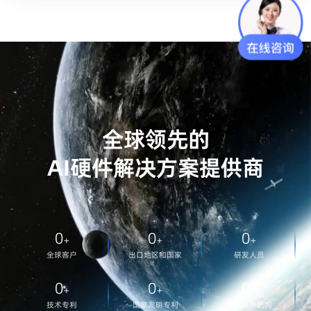
全球领先的
AI硬件解决方案提供商
0
0
0
+
+
+
全球客户
出口地区和国家
研发人员
0
0
0
+
+
+
技术专利
国家发明专利
全国服务机构